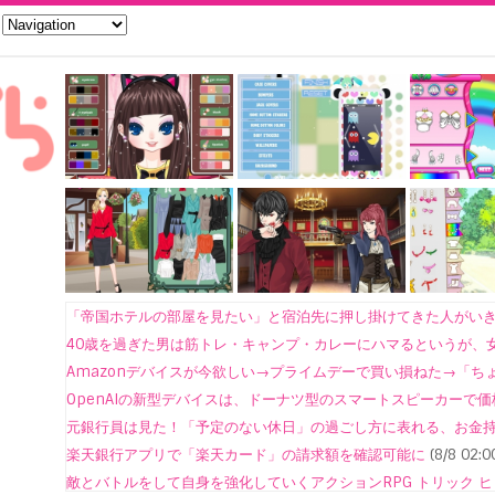
「帝国ホテルの部屋を見たい」と宿泊先に押し掛けてきた人がいきな
40歳を過ぎた男は筋トレ・キャンプ・カレーにハマるというが、女版
Amazonデバイスが今欲しい→プライムデーで買い損ねた→「ちょい
OpenAIの新型デバイスは、ドーナツ型のスマートスピーカーで価格は
元銀行員は見た！「予定のない休日」の過ごし方に表れる、お金持ち
楽天銀行アプリで「楽天カード」の請求額を確認可能に
(8/8 02:0
敵とバトルをして自身を強化していくアクションRPG トリック 