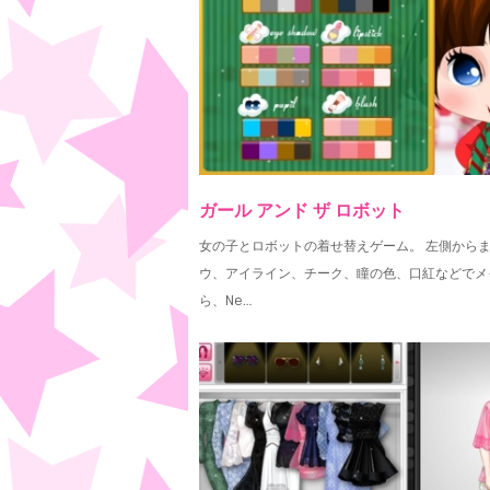
ガール アンド ザ ロボット
女の子とロボットの着せ替えゲーム。 左側から
ウ、アイライン、チーク、瞳の色、口紅などでメ
ら、Ne…