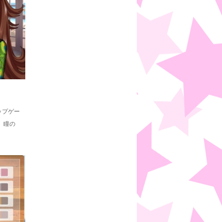
ップゲー
、瞳の