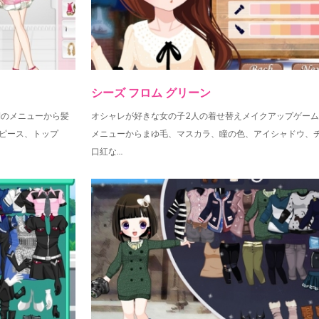
シーズ フロム グリーン
側のメニューから髪
オシャレが好きな女の子2人の着せ替えメイクアップゲーム
ピース、トップ
メニューからまゆ毛、マスカラ、瞳の色、アイシャドウ、
口紅な…