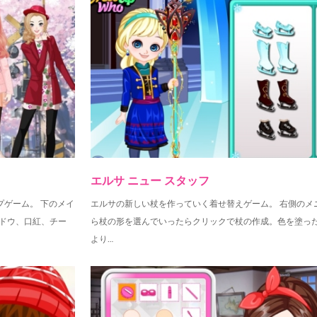
エルサ ニュー スタッフ
プゲーム。 下のメイ
エルサの新しい杖を作っていく着せ替えゲーム。 右側のメ
ドウ、口紅、チー
ら杖の形を選んでいったらクリックで杖の作成。色を塗ったら
より…