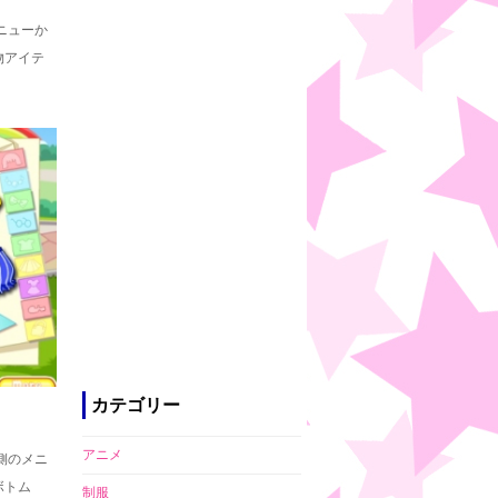
ニューか
物アイテ
カテゴリー
アニメ
側のメニ
ボトム
制服