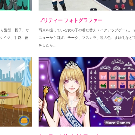
プリティー フォトグラファー
から髪型、帽子、サ
写真を撮っている女の子の着せ替えメイクアップゲーム。 
タイツ、手袋、靴
ニューから口紅、チーク、マスカラ、瞳の色、まゆ毛など
をしたら…