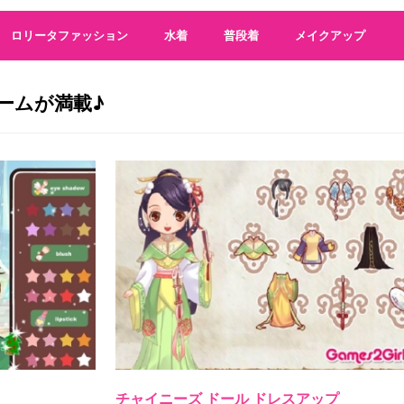
話題のオートミールダイエット！ 成功するやり方とレシピ・食べ
集中してるとき、「オレ今集中してるな」って思って集中途切れ
ロリータファッション
水着
普段着
メイクアップ
普段、動画とか投稿するタイミングは自分の中で、納得する時にtikto
ワクチン承認申請 国内4社目
(5/24 07:56)
ームが満載♪
キンプリ 戦闘力はまだ足りない
(5/24 05:34)
シャボン玉が凍った!? 今朝は北海道で－15℃以下の冷え込みに（ウ
Aマッソ村上「いい芸人人生でした」冠ラジオ無観客配信イベント、
（たぶん）まだ誰も調査していないM-1データ 第2回 歴代でもっと
警察庁がDXを推進中…優良運転者講習のオンライン化に様々な声
(
Powered by livedoor 相互RSS
チャイニーズ ドール ドレスアップ