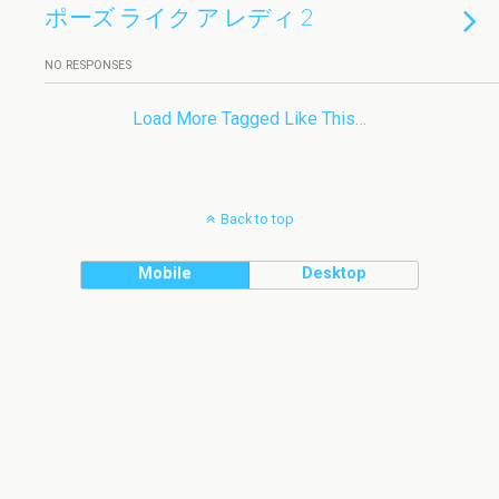
ポーズ ライク ア レディ 2
NO RESPONSES
Load More Tagged Like This…
Back to top
Mobile
Desktop