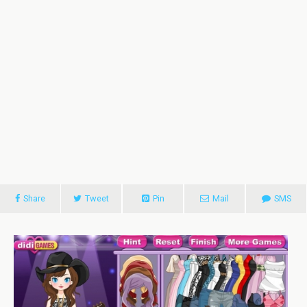
Share
Tweet
Pin
Mail
SMS