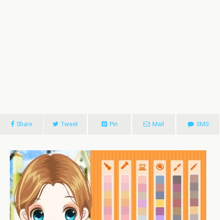
Share
Tweet
Pin
Mail
SMS