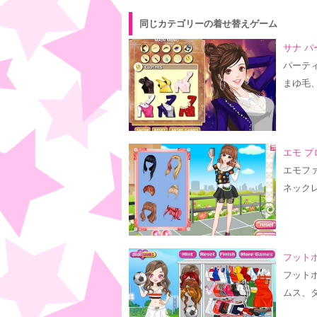
同じカテゴリーの着せ替えゲーム
サナ パ
パーテ
まゆ毛
エモ プ
エモフ
ネック
フットボ
フット
ムス、