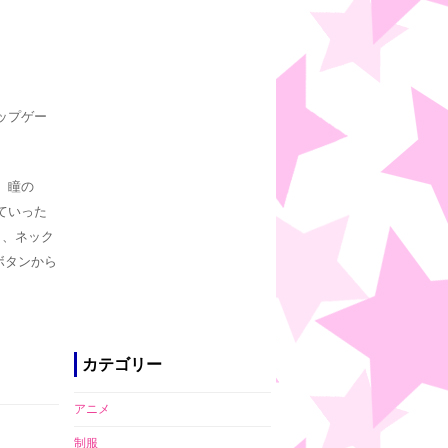
ップゲー
、瞳の
ていった
り、ネック
ボタンから
カテゴリー
アニメ
制服