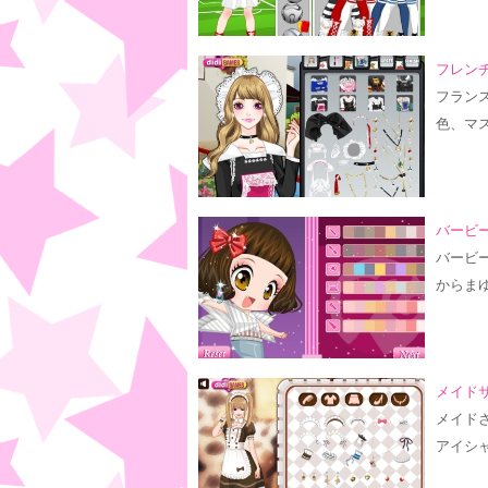
フレン
フラン
色、マ
バービー
バービ
からま
メイド
メイド
アイシ