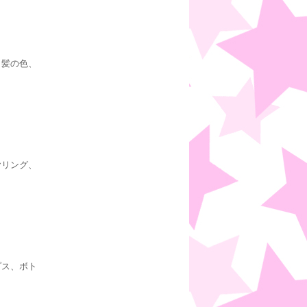
、髪の色、
ヤリング、
プス、ボト