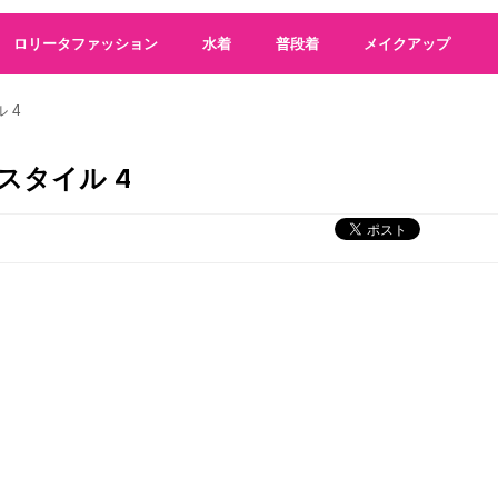
話題のオートミールダイエット！ 成功するやり方とレシピ・食べ
集中してるとき、「オレ今集中してるな」って思って集中途切れ
ロリータファッション
水着
普段着
メイクアップ
普段、動画とか投稿するタイミングは自分の中で、納得する時にtikto
ワクチン承認申請 国内4社目
(5/24 07:56)
 4
キンプリ 戦闘力はまだ足りない
(5/24 05:34)
シャボン玉が凍った!? 今朝は北海道で－15℃以下の冷え込みに（ウ
スタイル 4
Aマッソ村上「いい芸人人生でした」冠ラジオ無観客配信イベント、
（たぶん）まだ誰も調査していないM-1データ 第2回 歴代でもっと
警察庁がDXを推進中…優良運転者講習のオンライン化に様々な声
(
Powered by livedoor 相互RSS