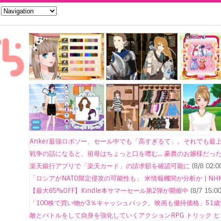
Anker最強ロボソー、セール中でも「高すぎるて」。それでも最上位
戦争の話になると、祖母はちょっと口を噤む… 豪農のお嬢様だったの
楽天銀行アプリで「楽天カード」の請求額を確認可能に
(8/8 02:0
「ロシアがNATO限定侵攻の可能性も」 米情報機関が分析か | NH
【最大65%OFF】Kindle本サマーセール第2弾が開催中
(8/7 15:00
「100株で買い物が3％キャッシュバック。映画も優待価格」51歳女
敵とバトルをして自身を強化していくアクションRPG トリック 