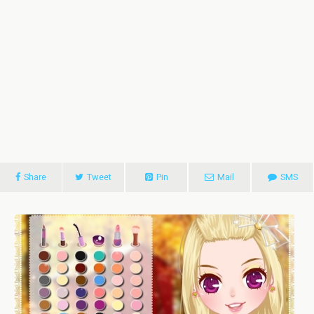
Share
Tweet
Pin
Mail
SMS