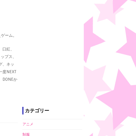
えゲーム。
、口紅、
トップス、
グ、ネッ
度NEXT
DONEか
カテゴリー
アニメ
制服