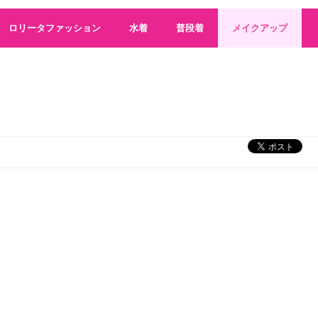
話題のオートミールダイエット！ 成功するやり方とレシピ・食べ
集中してるとき、「オレ今集中してるな」って思って集中途切れ
ロリータファッション
水着
普段着
メイクアップ
普段、動画とか投稿するタイミングは自分の中で、納得する時にtikto
ワクチン承認申請 国内4社目
(5/24 07:56)
キンプリ 戦闘力はまだ足りない
(5/24 05:34)
シャボン玉が凍った!? 今朝は北海道で－15℃以下の冷え込みに（ウ
Aマッソ村上「いい芸人人生でした」冠ラジオ無観客配信イベント、
（たぶん）まだ誰も調査していないM-1データ 第2回 歴代でもっと
警察庁がDXを推進中…優良運転者講習のオンライン化に様々な声
(
Powered by livedoor 相互RSS