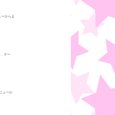
ューからま
ラ、チー
ニューか