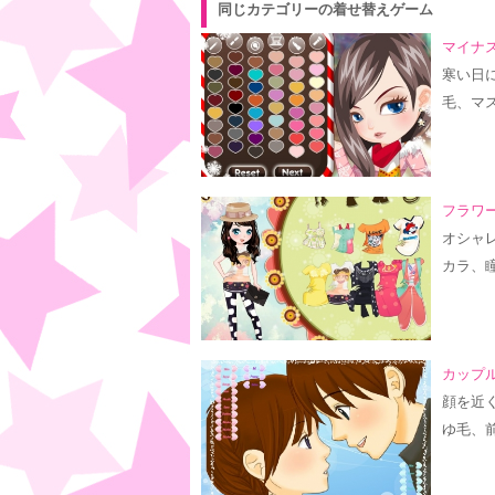
同じカテゴリーの着せ替えゲーム
マイナス
寒い日
毛、マ
フラワ
オシャ
カラ、
カップル
顔を近
ゆ毛、