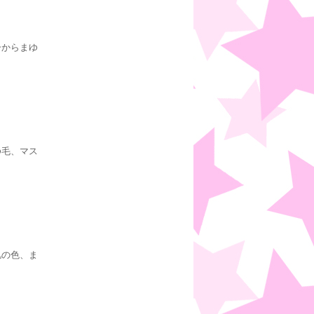
ーからまゆ
ゆ毛、マス
肌の色、ま