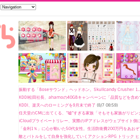
振動する「Boseサウンド」ヘッドホン。Skullcandy Crusher 1..
KDDI松田社長、ahamoの40GBキャンペーンに「品質などを含めて
KDDI、楽天へのローミングを9月末で終了
(8/7 08:59)
任天堂のCMに出てくる、“嘘”すぎる家族「そもそも家族がリビング
iCloudプライベートリレー、実際のIPアドレスがウェブサイト側
「金利1％」に心が動いた50代女性。生活防衛費200万円をあおぞら
敵とバトルをして自身を強化していくアクションRPG トリック 