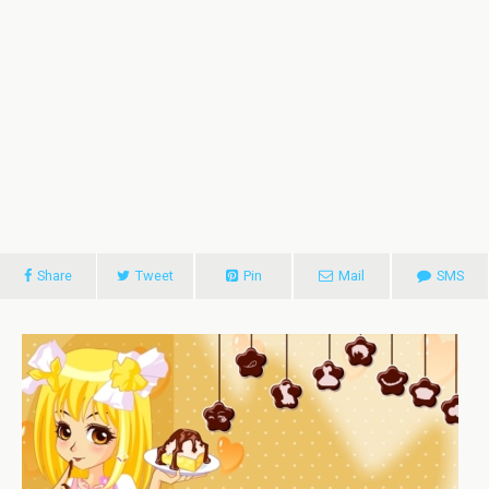
Share
Tweet
Pin
Mail
SMS