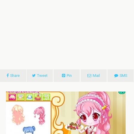
Share
Tweet
Pin
Mail
SMS