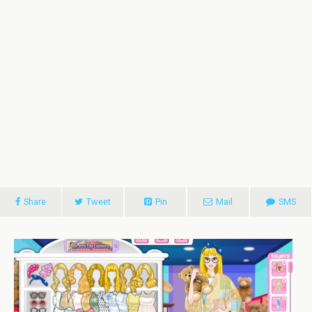
Share
Tweet
Pin
Mail
SMS