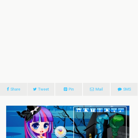
Share
Tweet
Pin
Mail
SMS