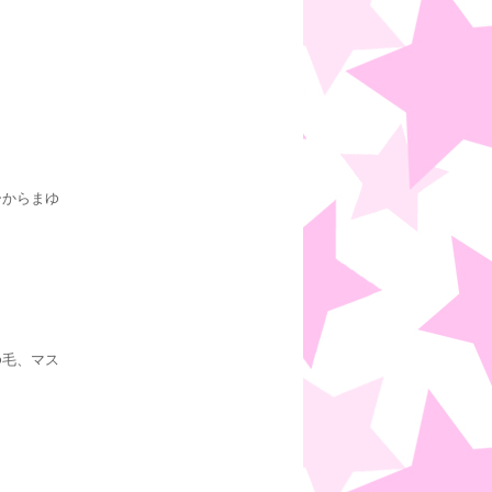
ーからまゆ
ゆ毛、マス