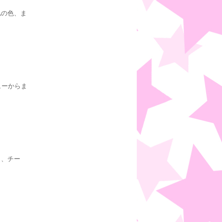
肌の色、ま
ューからま
ラ、チー