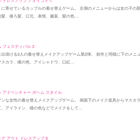
 ドレスアップ アオイコトリ
くに寄せているカップルの着せ替えゲーム。 左側のメニューからは女の子の
前髪、後ろ髪、口元、表情、服装、髪の色…
 フェスティバル 2
に出掛ける2人の着せ替えメイクアップゲーム第2弾。 前作と同様に下のメニ
マスカラ、瞳の色、アイシャドウ、口紅…
 アドベンチャー ボヘム スタイル
アンな女性の着せ替えメイクアップゲーム。 画面下のメイク道具からマスカ
紅、アイライン、瞳の色などでメイクをして…
グ アウト ドレスアップ 6