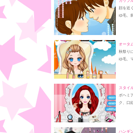
カップル
顔を近
ゆ毛、
オータム
秋祭り
ゆ毛、
スタイル
ボヘミ
ク、口
ハンギン