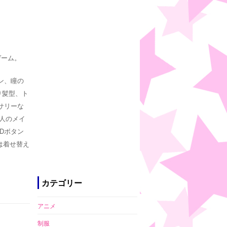
ゲーム。
ン、瞳の
り髪型、ト
サリーな
1人のメイ
NDボタン
は着せ替え
カテゴリー
アニメ
制服