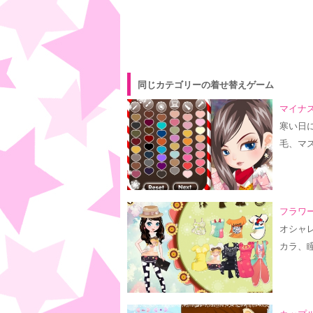
同じカテゴリーの着せ替えゲーム
マイナス
寒い日
毛、マ
フラワ
オシャ
カラ、