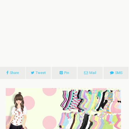
Share
Tweet
Pin
Mail
SMS