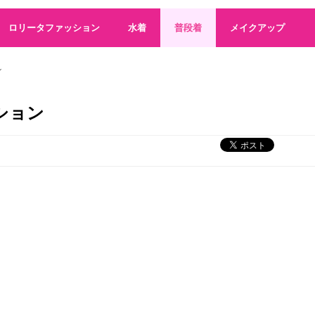
話題のオートミールダイエット！ 成功するやり方とレシピ・食べ
集中してるとき、「オレ今集中してるな」って思って集中途切れ
ロリータファッション
水着
普段着
メイクアップ
普段、動画とか投稿するタイミングは自分の中で、納得する時にtikto
ワクチン承認申請 国内4社目
(5/24 07:56)
ン
キンプリ 戦闘力はまだ足りない
(5/24 05:34)
シャボン玉が凍った!? 今朝は北海道で－15℃以下の冷え込みに（ウ
ション
Aマッソ村上「いい芸人人生でした」冠ラジオ無観客配信イベント、
（たぶん）まだ誰も調査していないM-1データ 第2回 歴代でもっと
警察庁がDXを推進中…優良運転者講習のオンライン化に様々な声
(
Powered by livedoor 相互RSS