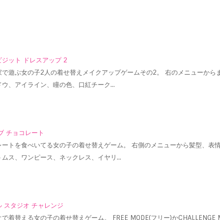
ジット ドレスアップ 2
家で遊ぶ女の子2人の着せ替えメイクアップゲームその2。 右のメニューから
ドウ、アイライン、瞳の色、口紅チーク…
ブ チョコレート
レートを食べいてる女の子の着せ替えゲーム。 右側のメニューから髪型、表
トムス、ワンピース、ネックレス、イヤリ…
 スタジオ チャレンジ
で着替える女の子の着せ替えゲーム。 FREE MODE(フリー)かCHALLENGE M