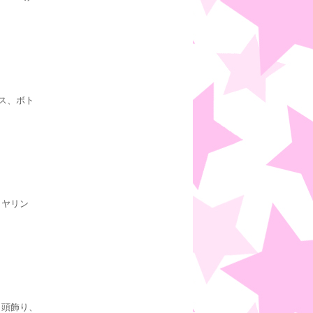
ス、ボト
イヤリン
、頭飾り、