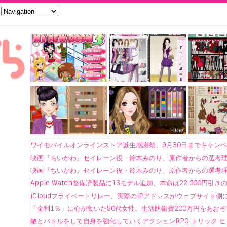
ワイモバイルオンラインストア誕生感謝祭、9月30日までキャン
映画『ちいかわ』セイレーン役・鈴木みのり、原作者からの選考理由
映画『ちいかわ』セイレーン役・鈴木みのり、原作者からの選考理由
Apple Watch整備済製品に13モデル追加、本命は22,000円引きのUl
iCloudプライベートリレー、実際のIPアドレスがウェブサイト側
「金利1％」に心が動いた50代女性。生活防衛費200万円をあおぞら
敵とバトルをして自身を強化していくアクションRPG トリック 