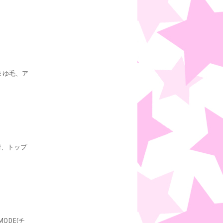
まゆ毛、ア
情、トップ
ODE(チ