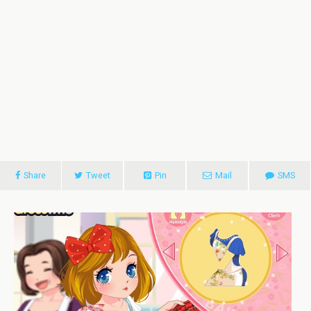
Share
Tweet
Pin
Mail
SMS