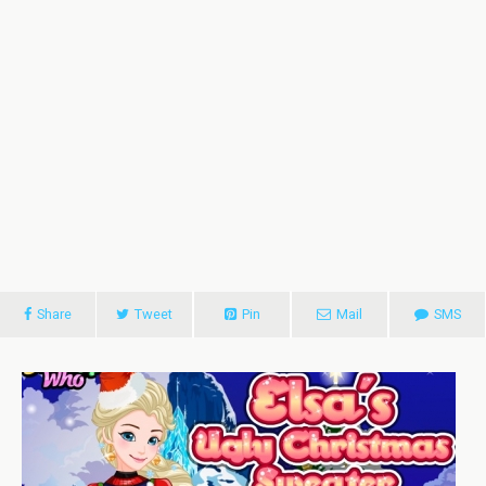
Share
Tweet
Pin
Mail
SMS