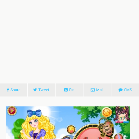
Share
Tweet
Pin
Mail
SMS