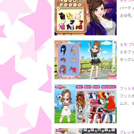
サナ パ
パーテ
まゆ毛
エモ プ
エモフ
ネック
フットボ
フット
ムス、
フレン