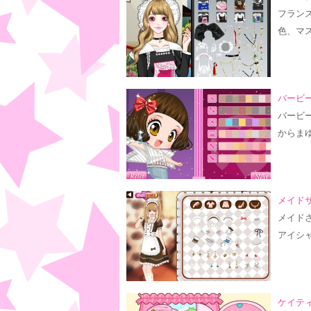
フラン
色、マ
バービー
バービ
からま
メイド
メイド
アイシ
ケイティ