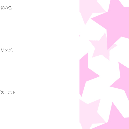
、髪の色、
ヤリング、
プス、ボト