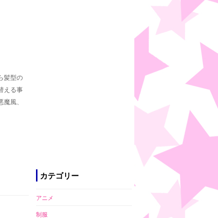
ら髪型の
替える事
悪魔風、
カテゴリー
アニメ
制服