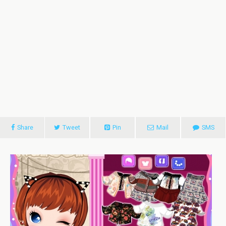
Share
Tweet
Pin
Mail
SMS