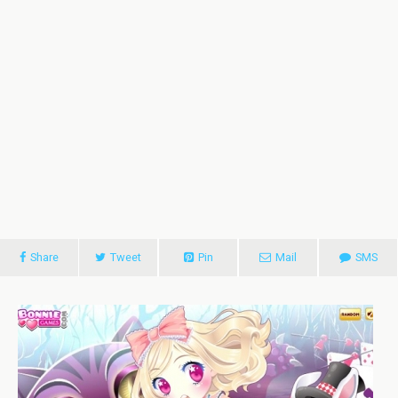
Share
Tweet
Pin
Mail
SMS