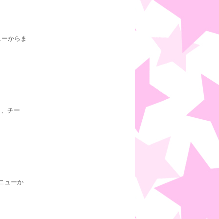
ューからま
ラ、チー
ニューか