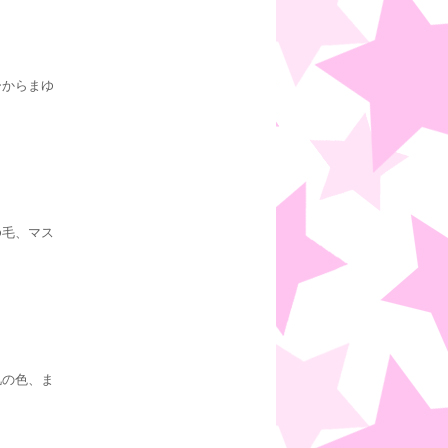
ーからまゆ
ゆ毛、マス
肌の色、ま