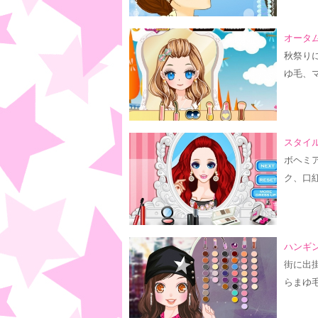
オータム
秋祭り
ゆ毛、
スタイル
ボヘミ
ク、口
ハンギン
街に出
らまゆ