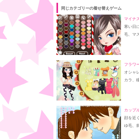
同じカテゴリーの着せ替えゲーム
マイナス
寒い日
毛、マ
フラワ
オシャ
カラ、
カップル
顔を近
ゆ毛、