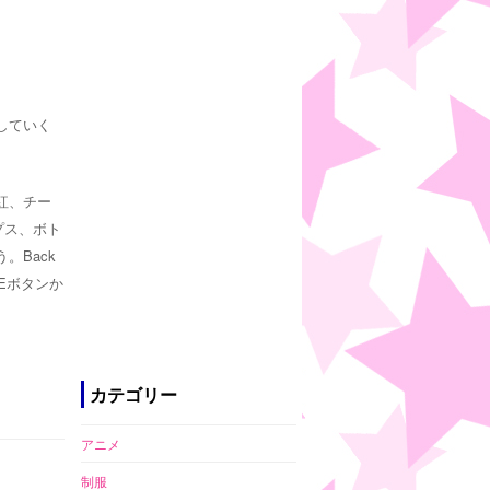
していく
紅、チー
プス、ボト
。Back
Eボタンか
カテゴリー
アニメ
制服