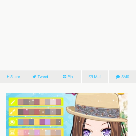
Share
Tweet
Pin
Mail
SMS