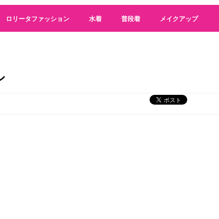
ロリータファッション
水着
普段着
メイクアップ
ン