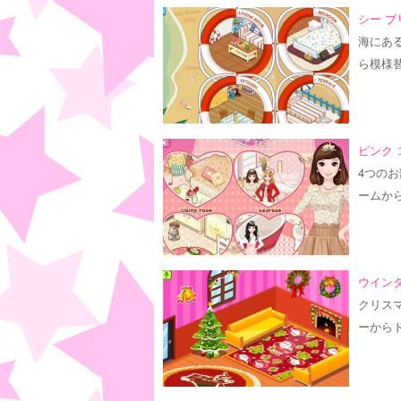
シー ブ
海にあ
ら模様
ピンク 
4つの
ームか
ウインタ
クリス
ーから