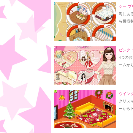
シー ブ
海にあ
ら模様
ピンク 
4つの
ームか
ウインタ
クリス
ーから