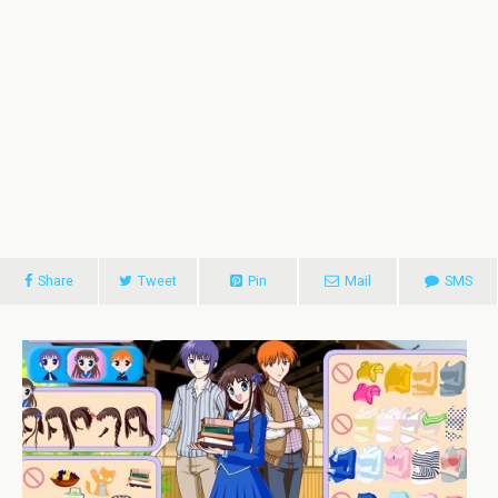
Share
Tweet
Pin
Mail
SMS