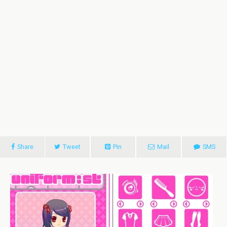
Share
Tweet
Pin
Mail
SMS