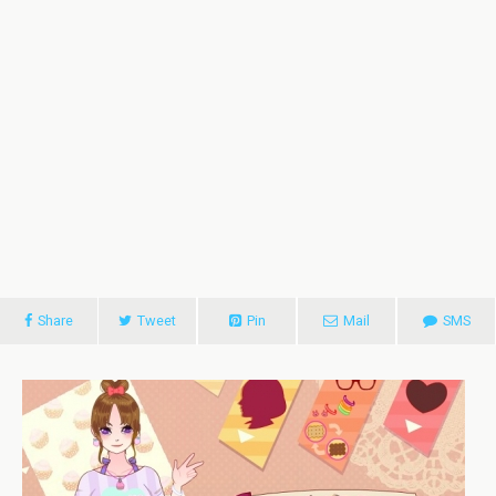
Share
Tweet
Pin
Mail
SMS